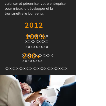
valoriser et pérenniser votre entreprise
pour mieux la développer et la
transmettre le jour venu.
2012
100%
xxxxxxxxx
xxxxxxxxx
xxxxxxxxx
200+
xxxxxxxxxxxx
xxxxxxxx
xxxxxxxxxxxxxxxxxxxxxxxxxxx