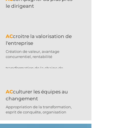
le dirigeant
Proximité, compréhension,
anticipation
AC
croitre la valorisation de
l'entreprise
Création de valeur, avantage
AC
célérer la transformation
concurrentiel, rentabilité
Modification du business model,
transformation de la chaine de
valeur
AC
culturer les équipes au
changement
Appropriation de la transformation,
esprit de conquête, organisation