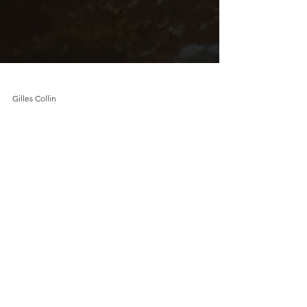
Gilles Collin
L'IA, menace ou
opportunité pour
l'avantage concurrentiel
des PME ?
Quel avenir pour votre avantage
concurrentiel avec le déploiement de l'IA ?
Les PME se sont longtemps appuyées sur